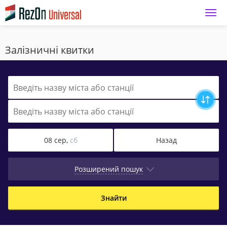
Main page
Залізничні квитки
08 сер,
сб
Назад
Розширений пошук
Знайти